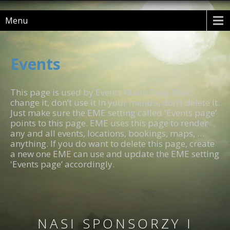
Menu
Events
This page is used by Events Made Easy. Don’t
change it, don’t use it in your menu’s, don’t delete it.
Just make sure the EME setting called 'Events page’
points to this page. EME uses this page to render
any and all events, locations, bookings, maps, …
anything. If you do want to delete this page, create
a new one EME can use and update the EME setting
'Events page’ accordingly.
NASI SPONSORZY I